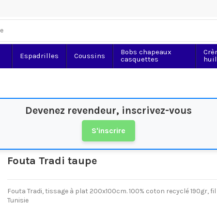
Bobs chapeaux
Crè
Espadrilles
Coussins
casquettes
hui
Devenez revendeur, inscrivez-vous
S'inscrire
Fouta Tradi taupe
Fouta Tradi, tissage à plat 200x100cm. 100% coton recyclé 190gr, fi
Tunisie