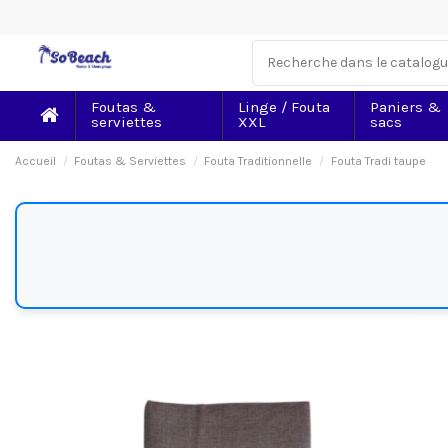
Foutas &
Linge / Fouta
Paniers &
serviettes
XXL
sacs
Accueil
Foutas & Serviettes
Fouta Traditionnelle
Fouta Tradi taupe