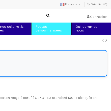
Français
Wishlist (
0
)
Connexion
mes solaire &
Foutas
Qui sommes
les
personnalisées
nous
l coton recyclé certifié OEKO-TEX standard 100 - Fabriquée en