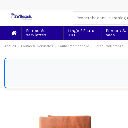
Foutas &
Linge / Fouta
Paniers &
serviettes
XXL
sacs
Accueil
Foutas & Serviettes
Fouta Traditionnelle
Fouta Tradi orange