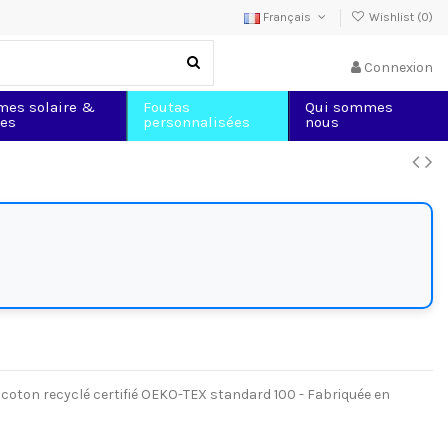
Français
Wishlist (
0
)
Connexion
mes solaire &
Foutas
Qui sommes
les
personnalisées
nous
l coton recyclé certifié OEKO-TEX standard 100 - Fabriquée en