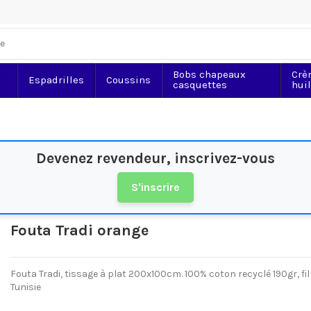
Bobs chapeaux
Crè
Espadrilles
Coussins
casquettes
hui
Devenez revendeur, inscrivez-vous
S'inscrire
Fouta Tradi orange
Fouta Tradi, tissage à plat 200x100cm. 100% coton recyclé 190gr, fi
Tunisie