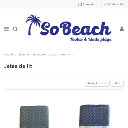
Français
Wishlist (
0
)
Accueil
Linge de maison / Fouta XXL
Jetée de lit
Jetée de lit
Nom, A à Z
24