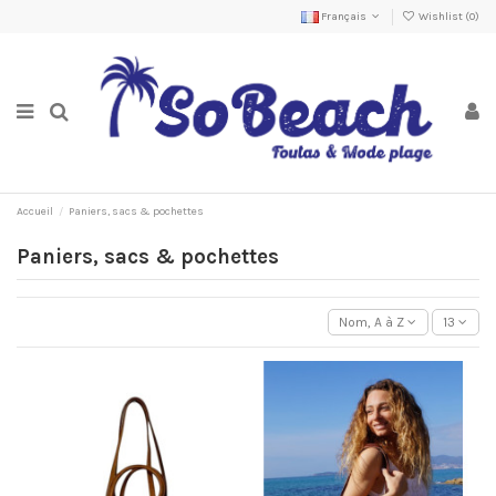
Français
Wishlist (
0
)
Accueil
Paniers, sacs & pochettes
Paniers, sacs & pochettes
Nom, A à Z
13