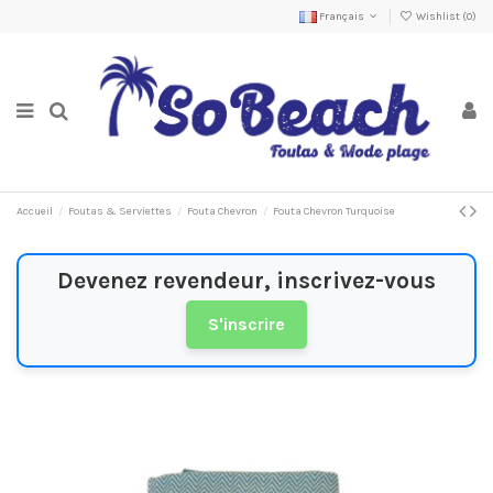
Français
Wishlist (
0
)
Accueil
Foutas & Serviettes
Fouta Chevron
Fouta Chevron Turquoise
Devenez revendeur, inscrivez-vous
S'inscrire