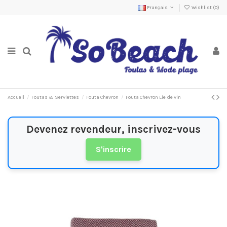
Français
Wishlist (
0
)
Accueil
Foutas & Serviettes
Fouta Chevron
Fouta Chevron Lie de vin
Devenez revendeur, inscrivez-vous
S'inscrire