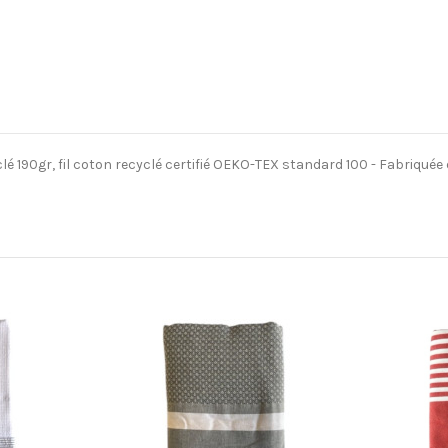
é 190gr, fil coton recyclé certifié OEKO-TEX standard 100 - Fabriquée e