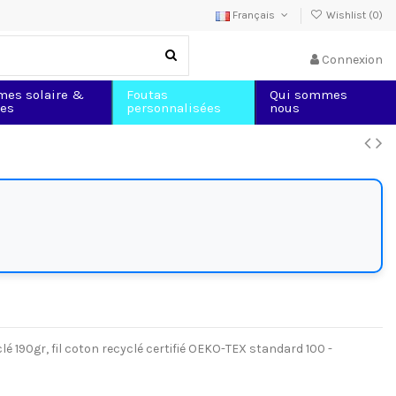
Français
Wishlist (
0
)
Connexion
mes solaire &
Foutas
Qui sommes
les
personnalisées
nous
lé 190gr, fil coton recyclé certifié OEKO-TEX standard 100 -