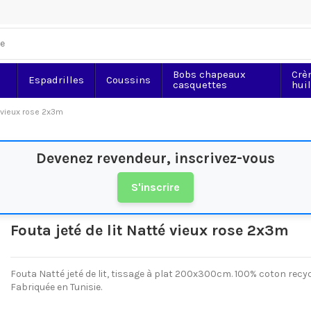
Bobs chapeaux
Crè
Espadrilles
Coussins
casquettes
hui
é vieux rose 2x3m
Devenez revendeur, inscrivez-vous
S'inscrire
Fouta jeté de lit Natté vieux rose 2x3m
Fouta Natté jeté de lit, tissage à plat 200x300cm. 100% coton recyc
Fabriquée en Tunisie.