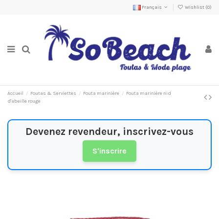
Français
Wishlist (
0
)
Accueil
Foutas & Serviettes
Fouta marinière
Fouta marinière nid
d'abeille rouge
Devenez revendeur, inscrivez-vous
S'inscrire