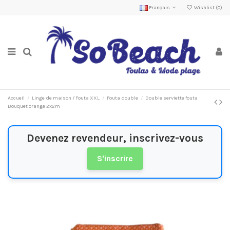
Français
Wishlist (
0
)
Accueil
Linge de maison / Fouta XXL
Fouta double
Double serviette fouta
Bouquet orange 2x2m
Devenez revendeur, inscrivez-vous
S'inscrire