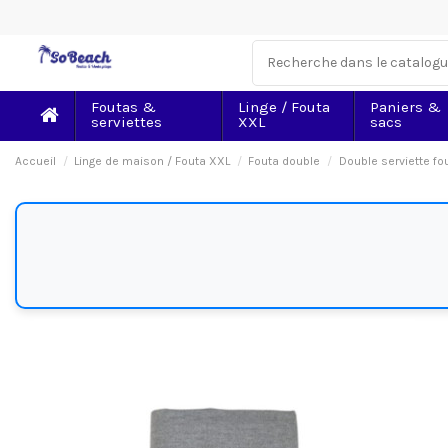
Foutas &
Linge / Fouta
Paniers &
serviettes
XXL
sacs
Accueil
Linge de maison / Fouta XXL
Fouta double
Double serviette fo