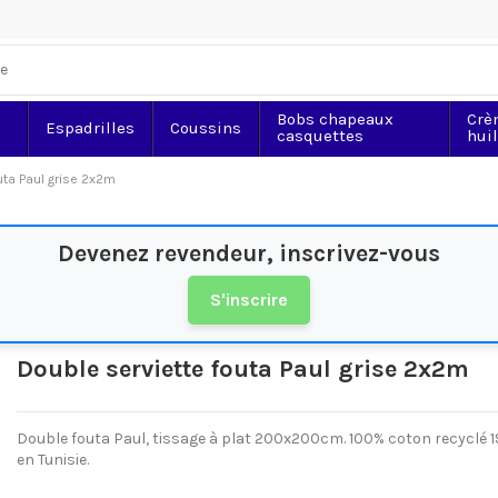
Bobs chapeaux
Crè
Espadrilles
Coussins
casquettes
hui
uta Paul grise 2x2m
Devenez revendeur, inscrivez-vous
S'inscrire
Double serviette fouta Paul grise 2x2m
Double fouta Paul, tissage à plat 200x200cm. 100% coton recyclé 19
en Tunisie.