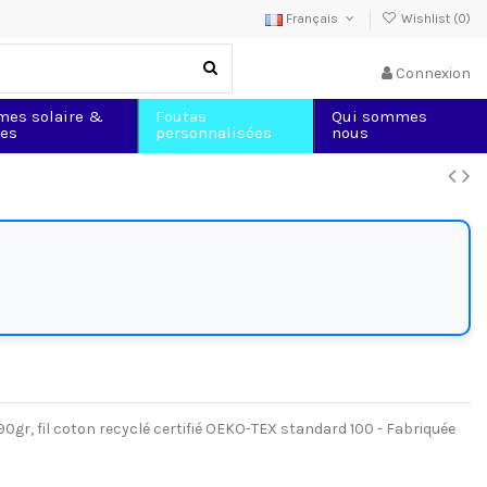
Français
Wishlist (
0
)
Connexion
mes solaire &
Foutas
Qui sommes
les
personnalisées
nous
0gr, fil coton recyclé certifié OEKO-TEX standard 100 - Fabriquée