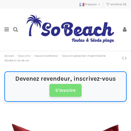
Français
Wishlist (
0
)
Accueil
Coussins
Coussin extérieur
Coussin polyester imperméable
40x40cm lie de vin
Devenez revendeur, inscrivez-vous
S'inscrire