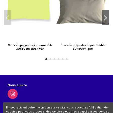
Coussin polyester imperméable
Coussin polyester imperméable
30x50cm citron vert
30x50cm gris
Nous suivre
En poursuivant votre navigation sur ce site, vous acceptez l'utilisation de
A Propos
cookies pour vous proposer des services et offres adaptés à vos centres