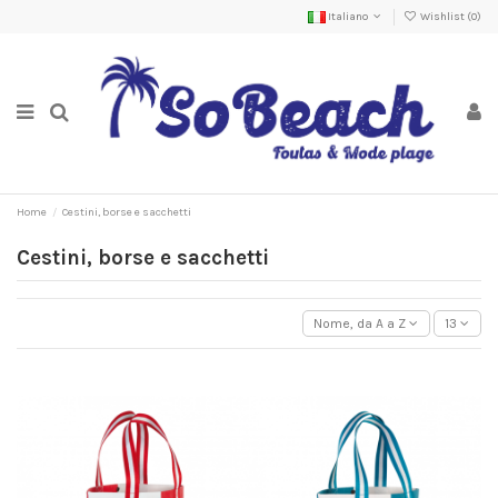
Italiano
Wishlist (
0
)
Home
Cestini, borse e sacchetti
Cestini, borse e sacchetti
Nome, da A a Z
13