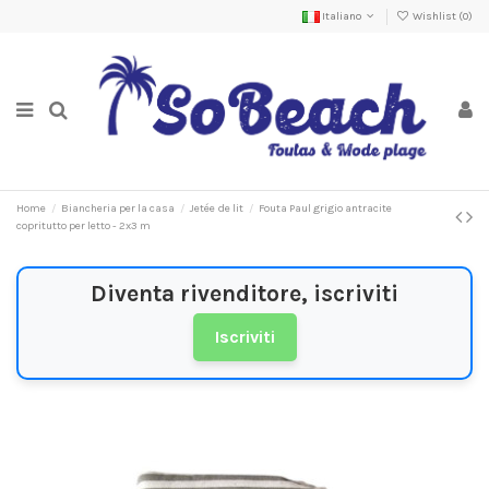
Italiano
Wishlist (
0
)
Home
Biancheria per la casa
Jetée de lit
Fouta Paul grigio antracite
copritutto per letto - 2x3 m
Diventa rivenditore, iscriviti
Iscriviti