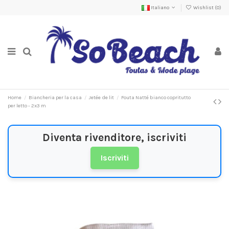
Italiano
Wishlist (
0
)
Home
Biancheria per la casa
Jetée de lit
Fouta Natté bianco copritutto
per letto - 2x3 m
Diventa rivenditore, iscriviti
Iscriviti