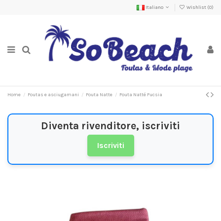
Italiano
Wishlist (
0
)
Home
Foutas e asciugamani
Fouta Natte
Fouta Natté Fucsia
Diventa rivenditore, iscriviti
Iscriviti