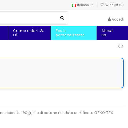
Italiano
Wishlist (
0
)
Accedi
Creme solari &
Fouta
About
Oli
personalizzate
us
iciclato 190gr, filo di cotone riciclato certificato OEKO-TEX