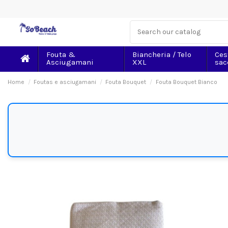
Fouta &
Biancheria / Telo
Ces
Asciugamani
XXL
sac
Home
Foutas e asciugamani
Fouta Bouquet
Fouta Bouquet Bianco