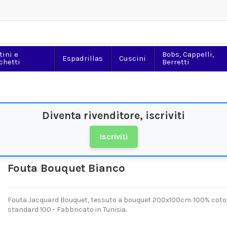
tini e
Bobs, Cappelli,
Espadrillas
Cuscini
chetti
Berretti
Diventa rivenditore, iscriviti
Iscriviti
Fouta Bouquet Bianco
Fouta Jacquard Bouquet, tessuto a bouquet 200x100cm. 100% cotone r
standard 100 - Fabbricato in Tunisia.