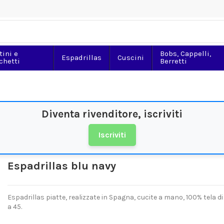
tini e
Bobs, Cappelli,
Espadrillas
Cuscini
chetti
Berretti
Diventa rivenditore, iscriviti
Iscriviti
Espadrillas blu navy
Espadrillas piatte, realizzate in Spagna, cucite a mano, 100% tela di
a 45.