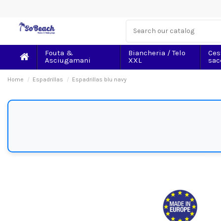
Fouta &
Biancheria / Telo
Ces
Asciugamani
XXL
sac
Home
Espadrillas
Espadrillas blu navy