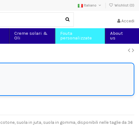
Italiano
Wishlist (
0
)
Accedi
Creme solari &
Fouta
About
Oli
personalizzate
us
 cotone, suola in juta, suola in gomma, disponibili nelle taglie da 36